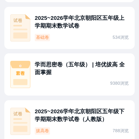
2025~2026学年北京朝阳区五年级上
学期期末数学试卷
基础卷
534浏览
学而思密卷（五年级） | 培优拔高 全
面掌握
9380浏览
2025~2026学年北京朝阳区五年级下
学期期末数学试卷（人教版）
拔高卷
788浏览